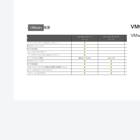
V
VMware
VM