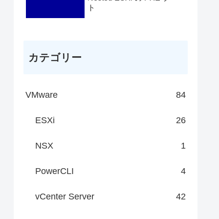
ト
カテゴリー
VMware
84
ESXi
26
NSX
1
PowerCLI
4
vCenter Server
42