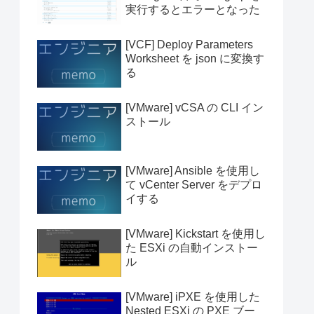
実行するとエラーとなった
[VCF] Deploy Parameters
Worksheet を json に変換す
る
[VMware] vCSA の CLI イン
ストール
[VMware] Ansible を使用し
て vCenter Server をデプロ
イする
[VMware] Kickstart を使用し
た ESXi の自動インストー
ル
[VMware] iPXE を使用した
Nested ESXi の PXE ブー