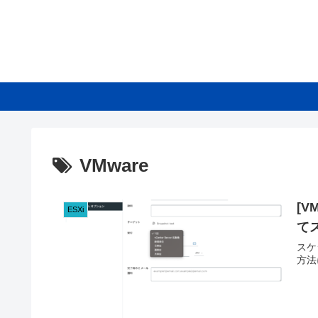
VMware
[V
ESXi
て
スケ
方法