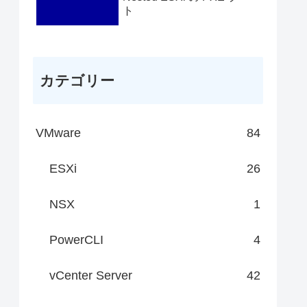
ト
カテゴリー
VMware
84
ESXi
26
NSX
1
PowerCLI
4
vCenter Server
42