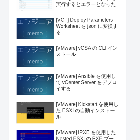
実行するとエラーとなった
[VCF] Deploy Parameters
Worksheet を json に変換す
る
[VMware] vCSA の CLI イン
ストール
[VMware] Ansible を使用し
て vCenter Server をデプロ
イする
[VMware] Kickstart を使用し
た ESXi の自動インストー
ル
[VMware] iPXE を使用した
Nested ESXi の PXE ブー