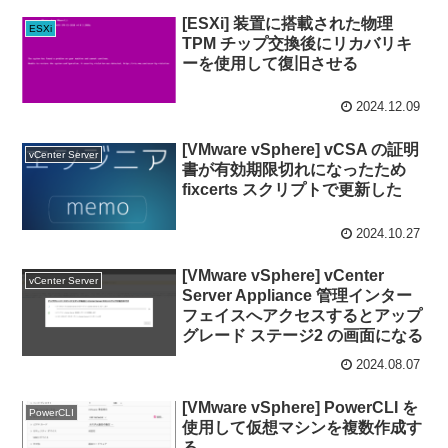
[ESXi] 装置に搭載された物理
ESXi
TPM チップ交換後にリカバリキ
ーを使用して復旧させる
2024.12.09
[VMware vSphere] vCSA の証明
vCenter Server
書が有効期限切れになったため
fixcerts スクリプトで更新した
2024.10.27
[VMware vSphere] vCenter
vCenter Server
Server Appliance 管理インター
フェイスへアクセスするとアップ
グレード ステージ2 の画面になる
2024.08.07
[VMware vSphere] PowerCLI を
PowerCLI
使用して仮想マシンを複数作成す
る